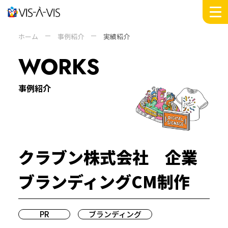
MESSAGE
ホーム
事例紹介
実績紹介
WORKS
WORKS
INSIGHTS
DOMAIN
事例紹介
SERVICE
COMPANY +
ABOUT
PEOPLE
クラブン株式会社 企業
SUSTAINABILITY
NEWS
ブランディングCM制作
RECRUIT
PR
ブランディング