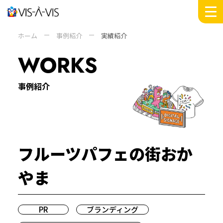
MESSAGE
ホーム
事例紹介
実績紹介
WORKS
WORKS
INSIGHTS
DOMAIN
事例紹介
SERVICE
COMPANY +
ABOUT
PEOPLE
フルーツパフェの街おか
SUSTAINABILITY
NEWS
やま
RECRUIT
PR
ブランディング