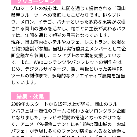
ソリューション
プロジェクトの核心は、年間を通じて提供される「岡山
県産フルーツ」への徹底したこだわりです。桃やブド
ウ、メロン、イチゴ、バナナといった多彩な果実が収穫
される岡山の強みを活かし、旬ごとに主役が変わるパフ
ェは、年間を通じて観光の目玉となっています。
現在、岡山市内のホテルやカフェ、レストラン、牧場な
ど約30店舗が参加。当社は実行委員会メンバーとして企
画会議から参画し、コンセプトの立案を支援していま
す。また、Webコンテンツやパンフレットの制作をは
じめ、デジタルサイネージ、幟、看板といった各種PR
ツールの制作まで、多角的なクリエイティブ展開を担当
しています。
結果・効果
2009年のスタートから15年以上が経ち、岡山のフルー
ツパフェは一過性のブームに終わらないロングラン企画
となりました。テレビや雑誌の常連となっただけでな
く、アニメ『名探偵コナン』にも当時の岡山城の「お城
パフェ」が登場し多くのファンが店を訪れるなど話題に