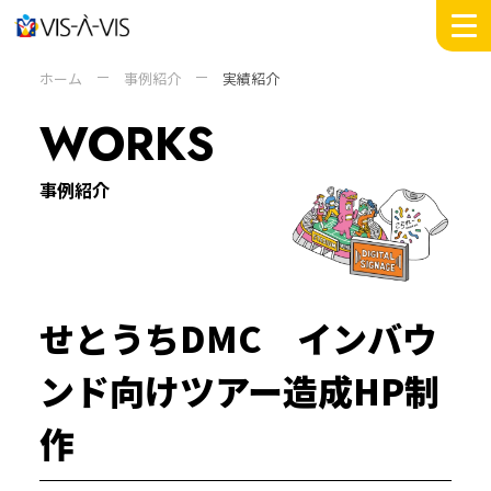
MESSAGE
ホーム
事例紹介
実績紹介
WORKS
WORKS
INSIGHTS
DOMAIN
事例紹介
SERVICE
COMPANY +
ABOUT
PEOPLE
せとうちDMC インバウ
SUSTAINABILITY
NEWS
ンド向けツアー造成HP制
RECRUIT
作