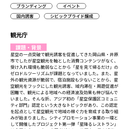
ブランディング
イベント
国内誘客
シビックプライド醸成
観光庁
課題・背景
星空の一点突破で観光誘客を促進してきた岡山県・井原
市でしたが星空観光を軸とした消費コンテンツがなく、
受け入れ環境も脆弱なことから「星を見て帰るだけ」の
ゼロドルツーリズムが課題となっていました。また、星
外の観光資源が脆弱で、宿泊施設も少ないことから、星
空観光をフックにした観光誘客、域内滞在・周遊促進が
困難で、観光による地域への経済波及効果も伸び悩んで
いました。そんな折、アジア初の「星空保護区コミュニ
ティ部門」認定という大きなトピックがあり、この認定
を起点として星空観光で地域の稼ぐ力を育成する取り組
みが始まりました。シティプロモーション事業の一環と
して開催したプロジェクト第一弾「星降るレストラン」