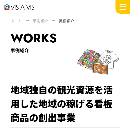
MESSAGE
ホーム
事例紹介
実績紹介
WORKS
WORKS
INSIGHTS
DOMAIN
事例紹介
SERVICE
COMPANY +
ABOUT
PEOPLE
地域独自の観光資源を活
SUSTAINABILITY
NEWS
用した地域の稼げる看板
RECRUIT
商品の創出事業