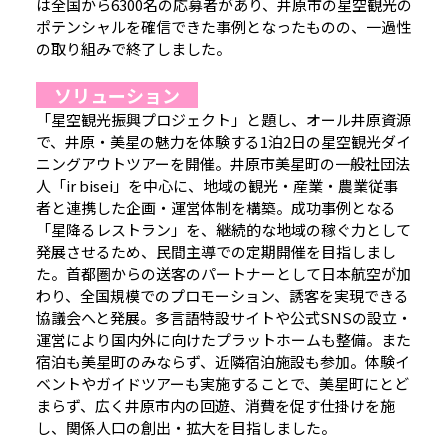
は全国から6300名の応募者があり、井原市の星空観光の
ポテンシャルを確信できた事例となったものの、一過性
の取り組みで終了しました。
ソリューション
「星空観光振興プロジェクト」と題し、オール井原資源
で、井原・美星の魅力を体験する1泊2日の星空観光ダイ
ニングアウトツアーを開催。井原市美星町の一般社団法
人「ir bisei」を中心に、地域の観光・産業・農業従事
者と連携した企画・運営体制を構築。成功事例となる
「星降るレストラン」を、継続的な地域の稼ぐ力として
発展させるため、民間主導での定期開催を目指しまし
た。首都圏からの送客のパートナーとして日本航空が加
わり、全国規模でのプロモーション、誘客を実現できる
協議会へと発展。多言語特設サイトや公式SNSの設立・
運営により国内外に向けたプラットホームも整備。また
宿泊も美星町のみならず、近隣宿泊施設も参加。体験イ
ベントやガイドツアーも実施することで、美星町にとど
まらず、広く井原市内の回遊、消費を促す仕掛けを施
し、関係人口の創出・拡大を目指しました。